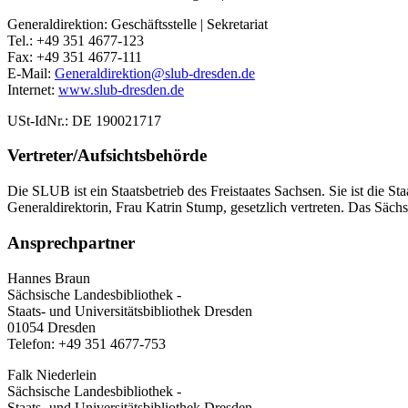
Generaldirektion: Geschäftsstelle | Sekretariat
Tel.: +49 351 4677-123
Fax: +49 351 4677-111
E-Mail:
Generaldirektion@slub-dresden.de
Internet:
www.slub-dresden.de
USt-IdNr.: DE 190021717
Vertreter/Aufsichtsbehörde
Die SLUB ist ein Staatsbetrieb des Freistaates Sachsen. Sie ist die St
Generaldirektorin, Frau Katrin Stump, gesetzlich vertreten. Das Säch
Ansprechpartner
Hannes Braun
Sächsische Landesbibliothek -
Staats- und Universitätsbibliothek Dresden
01054 Dresden
Telefon: +49 351 4677-753
Falk Niederlein
Sächsische Landesbibliothek -
Staats- und Universitätsbibliothek Dresden